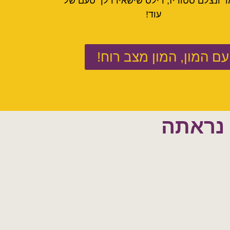
ד ונצלם סטוריז, רילס שישאירו לך טעם של
עוד!
ם המון, המון מצב רוח!
 נראתה